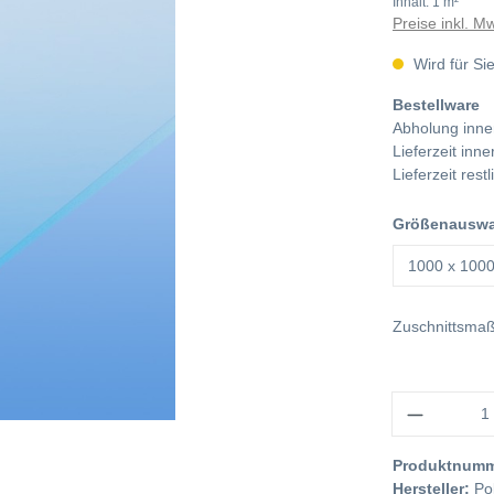
Inhalt:
1 m²
Preise inkl. M
Wird für Sie
Bestellware
Abholung inne
Lieferzeit in
Lieferzeit res
Größenauswah
Zuschnittsma
Anzahl
Produktnum
Hersteller:
Po