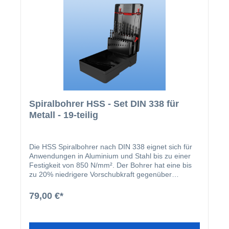
Spiralbohrer HSS - Set DIN 338 für
Metall - 19-teilig
Die HSS Spiralbohrer nach DIN 338 eignet sich für
Anwendungen in Aluminium und Stahl bis zu einer
Festigkeit von 850 N/mm². Der Bohrer hat eine bis
zu 20% niedrigere Vorschubkraft gegenüber
konventionellen Bohrern sowie schnellerer
Arbeitsfortschritt und kräfteschonenderes Arbeiten.
79,00 €*
Als besonderes Merkmal des Spiralbohrers gilt die
vaporisierte Oberfläche.