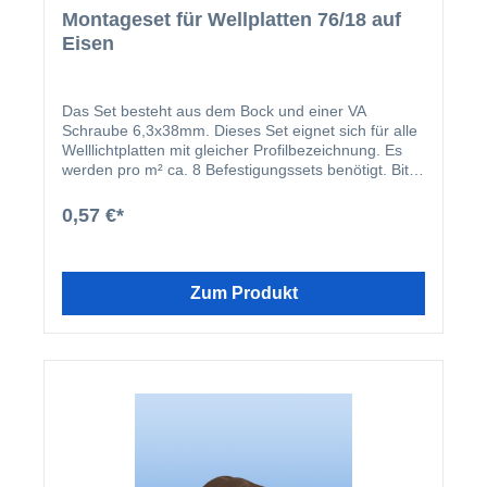
Montageset für Wellplatten 76/18 auf
Eisen
Das Set besteht aus dem Bock und einer VA
Schraube 6,3x38mm. Dieses Set eignet sich für alle
Welllichtplatten mit gleicher Profilbezeichnung. Es
werden pro m² ca. 8 Befestigungssets benötigt. Bitte
beachten Sie, dass die Schraubenlöcher in den
Platten 3 mm größer vorgebohrt werden müssen.
0,57 €*
Das Montageset für Lichtplatten besteht aus dem
Unterlegbock und einer VA Spenglerschraube 6,3 x
38 mm. Die Unterkonstruktion wird bei Eisen mit 5,5
mm - bei Aluminium mit 5 mm vorgebohrt. Zum
Zum Produkt
befestigen der Schrauben wird ein 3/8 Zoll Bit
benötigt.