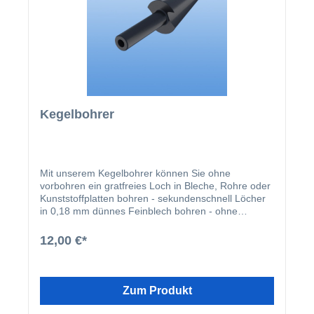
Kegelbohrer
Mit unserem Kegelbohrer können Sie ohne
vorbohren ein gratfreies Loch in Bleche, Rohre oder
Kunststoffplatten bohren - sekundenschnell Löcher
in 0,18 mm dünnes Feinblech bohren - ohne
Klemmen des Werkstückes Kunststoffe, Holz und
ähnliche Materialien bohren - ohne Ausbrüche oder
12,00 €*
Risse sich überschneidende Löcher bohren Der
Kegelbohrer arbeitet am besten in einer elektrischen
Handbohrmaschine. Er bohrt stufenlos alle
Durchmesser von 3-14mm, wobei die Bohrung
Zum Produkt
während der Bohrer in das Werkstück vordringt,
erweitert wird.