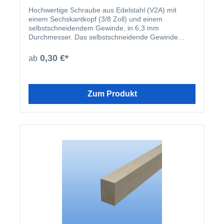
Hochwertige Schraube aus Edelstahl (V2A) mit
einem Sechskantkopf (3/8 Zoll) und einem
selbstschneidendem Gewinde, in 6,3 mm
Durchmesser. Das selbstschneidende Gewinde
funktioniert für die Materialien Stahl (5,5 mm
vorbohren) und Aluminium (5,0 mm vorbohren).
0,30 €*
ab
Erhältlich in einer Länge von 19 mm, 38 mm, 50mm,
80 mm und 100 mm.
Zum Produkt