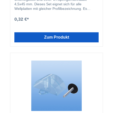
4,5x45 mm. Dieses Set eignet sich für alle
Wellplatten mit gleicher Profilbezeichnung. Es
werden pro m² ca. 8 Befestigungssets benötigt. Bitte
beachten Sie, dass die Schraubenlöcher in den
0,32 €*
Platten 3 mm größer vorgebohrt werden müssen.
Zum Produkt