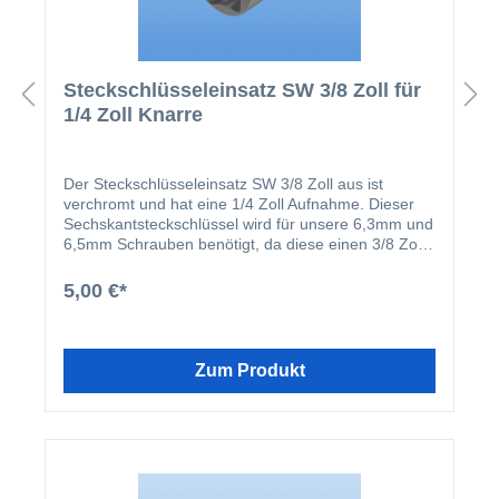
Steckschlüsseleinsatz SW 3/8 Zoll für
1/4 Zoll Knarre
Der Steckschlüsseleinsatz SW 3/8 Zoll aus ist
verchromt und hat eine 1/4 Zoll Aufnahme. Dieser
Sechskantsteckschlüssel wird für unsere 6,3mm und
6,5mm Schrauben benötigt, da diese einen 3/8 Zoll
Kopf haben. Technische Werte: Schlüsselweite 3/8
Zoll Länge 22 mm Antriebart Außensechskant
5,00 €*
Magnetisch nein
Zum Produkt