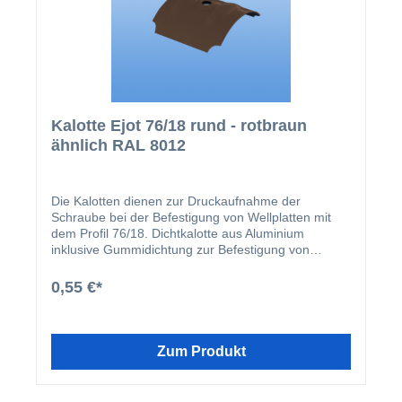
Kalotte Ejot 76/18 rund - rotbraun
ähnlich RAL 8012
Die Kalotten dienen zur Druckaufnahme der
Schraube bei der Befestigung von Wellplatten mit
dem Profil 76/18. Dichtkalotte aus Aluminium
inklusive Gummidichtung zur Befestigung von
Materialien im Sinusprofil 76/18 (z.B. Lichtplatten
aus Plexiglas oder Wellbleche aus Aluminium im
0,55 €*
Profil 76/18). Erhältlich in RAL 9006 (Silbergrau)
oder RAL 8014 (Sepiabraun).
Zum Produkt