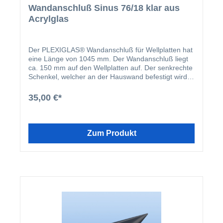
Wandanschluß Sinus 76/18 klar aus
Acrylglas
Der PLEXIGLAS® Wandanschluß für Wellplatten hat
eine Länge von 1045 mm. Der Wandanschluß liegt
ca. 150 mm auf den Wellplatten auf. Der senkrechte
Schenkel, welcher an der Hauswand befestigt wird,
hat eine Höhe von ca. 80 mm. Achtung, sollten Sie
den Wandanschluß für unsere Welllichtplatten aus
35,00 €*
Polycarbonat verwenden, beachten Sie bitte, dass
die Platten eine andere Breite haben. Dadurch kann
es sein, dass Sie mehr Wandanschlüsse als
Lichtplatten benötigen.
Zum Produkt