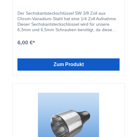
1/4 Zoll - Länge 25mm 2 x Bit RW40 - Leuchtpink -
1/4 Zoll - Länge 25mm
Der Sechskantsteckschlüssel SW 3/8 Zoll aus
Chrom-Vanadium-Stahl hat eine 1/4 Zoll Aufnahme.
Dieser Sechskantsteckschlüssel wird für unsere
6,3mm und 6,5mm Schrauben benötigt, da diese
einen 3/8 Zoll Kopf haben. Technische Werte:
Schlüsselweite 3/8 Zoll Antrieb E 6,3 (1/4 Zoll)
6,00 €*
Antriebart Außensechskant Magnetisch nein
Steckschlüsseltiefe 7 mm Länge (L) 65 mm
Steckschlüsselaußendurchmesser (D) 14 mm
Zum Produkt