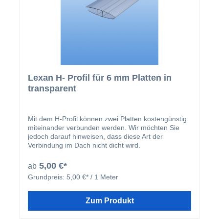
Eigenschaften in einer Reihe von diversen Stärken
und Farben. Die Feuerwiderstandsfähigkeit von
Stegplatten aus Polycarbonat ist hervorragend, da
Polycarbonat so gut wie überhaupt nicht zur
Feuerentwicklung durch Flammenausbreitung
beiträgt. Bitte beachten Sie, dass die 2100mm
breiten Platten nicht frei (ohne Querpfetten) verlegt
werden können.
Lexan H- Profil für 6 mm Platten in
transparent
Mit dem H-Profil können zwei Platten kostengünstig
miteinander verbunden werden. Wir möchten Sie
jedoch darauf hinweisen, dass diese Art der
Verbindung im Dach nicht dicht wird.
5,00 €*
ab
Grundpreis:
5,00 €* / 1 Meter
Zum Produkt