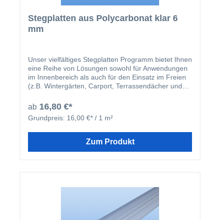
Stegplatten aus Polycarbonat klar 6
mm
Unser vielfältiges Stegplatten Programm bietet Ihnen
eine Reihe von Lösungen sowohl für Anwendungen
im Innenbereich als auch für den Einsatz im Freien
(z.B. Wintergärten, Carport, Terrassendächer und
Pergolen). Die extrudierten Stegplatten aus
Polycarbonat (Makrolon oder Lexan) sind leichte
16,80 €*
ab
Platten, die einfach zu transportieren, zu
Grundpreis:
16,00 €* / 1 m²
verarbeiten, zu handhaben und einzusetzen sind.
Stegplatten sind praktisch unzerbrechlich, können
Hagelschauern widerstehen, verfügen über eine
Zum Produkt
breite Gebrauchstemperaturspanne und bei
längerer Freilufbewitterung über eine gute
mechanische Beständigkeit. Die
Hohlkammerstruktur verleiht der Platte
luftisolierende Zwischenräume, die eine wichtige
Anforderung an die Wärmeisolierung darstellt. Die
Spannweiten sind exzellent und variieren je nach
Stärke der verwendeten Platten. Doppelstegplatten
bieten ausgezeichnete ästhetische und optische