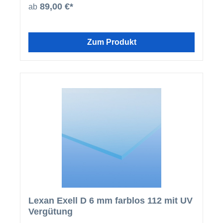
seiner ausgezeichneten optischen Eigenschaften
89,00 €*
ab
und seiner besonders hohen
Temperaturwechselbeständigkeit für eine Vielzahl
von Anwendungen.
Zum Produkt
Lexan Exell D 6 mm farblos 112 mit UV
Vergütung