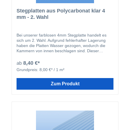
Stegplatten aus Polycarbonat klar 4
mm - 2. Wahl
Bei unserer farblosen 4mm Stegplatte handelt es
sich um 2. Wahl. Aufgrund fehlerhafter Lagerung
haben die Platten Wasser gezogen, wodurch die
Kammern von innen beschlagen sind. Dieser
optische Mangel beeinträchtigt die Funktionalität der
Platten jedoch nicht. Die Stegplatten sind aus
8,40 €*
ab
hochwertigem Polycarbonat gefertigt, mit einem
Grundpreis:
8,00 €* / 1 m²
Gewicht von 0,6 kg/m² und einer einseitigen UV-
Vergütung, die durch eine beschriftete Schutzfolie
gekennzeichnet ist. Bitte beachten Sie, dass diese
Zum Produkt
Seite nach oben montiert werden muss, um
optimalen Schutz vor Witterungseinflüssen zu
gewährleisten. Alle Platten sind einseitig
oder beidseitig geschnitten, was bedeutet, dass sie
keine geschlossenen Randkammern besitzen. Die
Schnittkanten sind sauber und ermöglichen eine
einfache Weiterverarbeitung. Trotz des optischen
Mangels befinden sich die Platten in einem
einwandfreien technischen Zustand und sind ideal