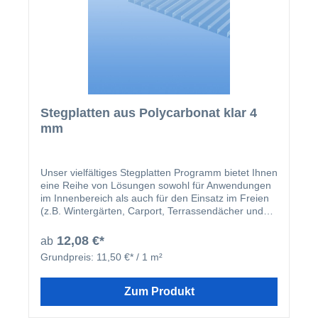
für den Einsatz in Gewächshäusern. Profitieren Sie
von einem attraktiven Preis-Leistungs-Verhältnis für
diese 2. Wahl-Platten – perfekt für Projekte, bei
denen Funktionalität im Vordergrund steht!
Stegplatten aus Polycarbonat klar 4
mm
Unser vielfältiges Stegplatten Programm bietet Ihnen
eine Reihe von Lösungen sowohl für Anwendungen
im Innenbereich als auch für den Einsatz im Freien
(z.B. Wintergärten, Carport, Terrassendächer und
Pergolen). Die extrudierten Stegplatten aus
Polycarbonat (Makrolon oder Lexan) sind leichte
12,08 €*
ab
Platten, die einfach zu transportieren, zu
Grundpreis:
11,50 €* / 1 m²
verarbeiten, zu handhaben und einzusetzen sind.
Stegplatten sind praktisch unzerbrechlich, können
Hagelschauern widerstehen, verfügen über eine
Zum Produkt
breite Gebrauchstemperaturspanne und bei
längerer Freilufbewitterung über eine gute