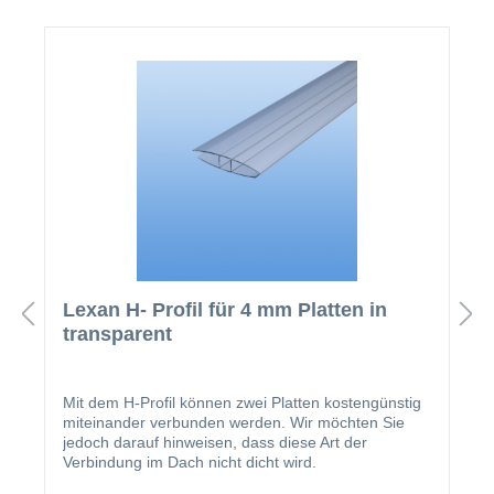
mechanische Beständigkeit. Die
Hohlkammerstruktur verleiht der Platte
luftisolierende Zwischenräume, die eine wichtige
Anforderung an die Wärmeisolierung darstellt. Die
Spannweiten sind exzellent und variieren je nach
Stärke der verwendeten Platten. Doppelstegplatten
bieten ausgezeichnete ästhetische und optische
Eigenschaften in einer Reihe von diversen Stärken
und Farben. Die Feuerwiderstandsfähigkeit von
Stegplatten aus Polycarbonat ist hervorragend, da
Polycarbonat so gut wie überhaupt nicht zur
Feuerentwicklung durch Flammenausbreitung
beiträgt. Bitte beachten Sie, dass die 2100mm
breiten Platten nicht frei (ohne Querpfetten) verlegt
werden können.
Lexan H- Profil für 4 mm Platten in
transparent
Mit dem H-Profil können zwei Platten kostengünstig
miteinander verbunden werden. Wir möchten Sie
jedoch darauf hinweisen, dass diese Art der
Verbindung im Dach nicht dicht wird.