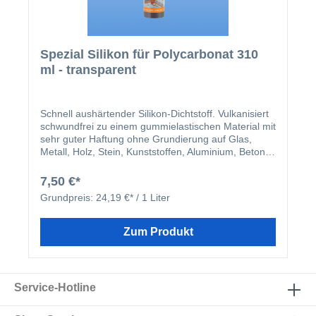
Spezial Silikon für Polycarbonat 310
ml - transparent
Schnell aushärtender Silikon-Dichtstoff. Vulkanisiert
schwundfrei zu einem gummielastischen Material mit
sehr guter Haftung ohne Grundierung auf Glas,
Metall, Holz, Stein, Kunststoffen, Aluminium, Beton,
Mauerwerk, Hart-PVC, Polycarbonat, Acrylglas
(Plexiglas®) usw. aus. Silikon von Kimtec weist
7,50 €*
aufgrund neuester Silikontechnologie
Grundpreis:
24,19 €* / 1 Liter
außergewöhnliche Witterungs- und UV-Beständigkeit
auf.
Zum Produkt
Service-Hotline