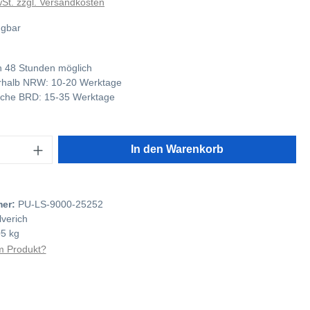
wSt. zzgl. Versandkosten
ügbar
 48 Stunden möglich
nerhalb NRW: 10-20 Werktage
tliche BRD: 15-35 Werktage
In den Warenkorb
mer:
PU-LS-9000-25252
lverich
05 kg
 Produkt?