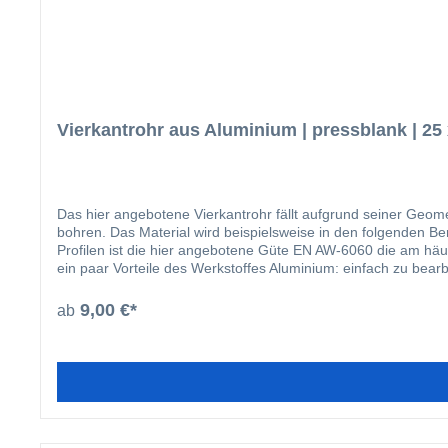
Vierkantrohr aus Aluminium | pressblank | 25
Das hier angebotene Vierkantrohr fällt aufgrund seiner Geome
bohren. Das Material wird beispielsweise in den folgenden Bereichen eingesetzt: Fensterbau Solarbranche Zaunbau Möbelbau Geländerbau F
Profilen ist die hier angebotene Güte EN AW-6060 die am häu
ein paar Vorteile des Werkstoffes Aluminium: einfach zu bearbeiten kann bauseits beschichtet werden glatte Oberfläche nicht magnetisch kann gut zerspant werden (bohren, sägen) lässt sich gut
dekorativ anodisieren geringes Gewicht
9,00 €*
ab