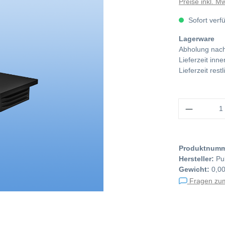
Preise inkl. M
Sofort verf
Lagerware
Abholung nach
Lieferzeit in
Lieferzeit res
Anzahl
Produktnum
Hersteller:
Pu
Gewicht:
0,0
Fragen zum