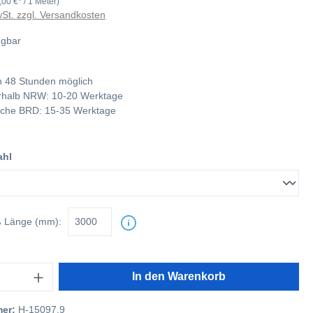
,00 €* / 1 Meter)
wSt. zzgl. Versandkosten
ügbar
 48 Stunden möglich
nerhalb NRW: 10-20 Werktage
tliche BRD: 15-35 Werktage
ahl
ß
Länge (mm):
In den Warenkorb
mer:
H-15097.9