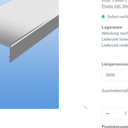
Inhalt:
3 Meter
(7
Preise inkl. M
Sofort verf
Lagerware
Abholung nach
Lieferzeit in
Lieferzeit res
Längenausw
Zuschnittsma
Anzahl
Produktnum