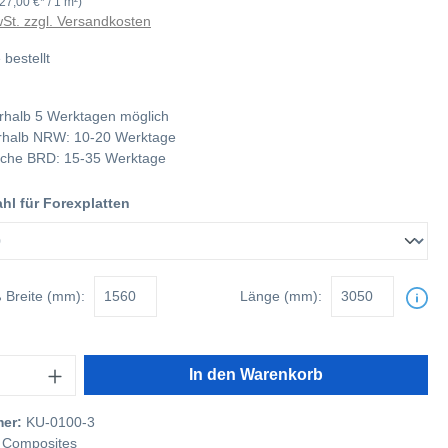
(27,00 €* / 1 m²)
wSt. zzgl. Versandkosten
 bestellt
rhalb 5 Werktagen möglich
nerhalb NRW: 10-20 Werktage
tliche BRD: 15-35 Werktage
l für Forexplatten
ß
Breite (mm):
Länge (mm):
In den Warenkorb
mer:
KU-0100-3
 Composites