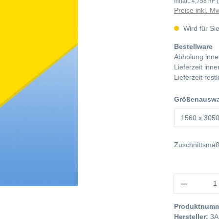
Inhalt:
4,758 m²
Preise inkl. M
Wird für Sie
Bestellware
Abholung inne
Lieferzeit in
Lieferzeit res
Größenauswah
Zuschnittsma
Anzahl
Produktnum
Hersteller:
3A