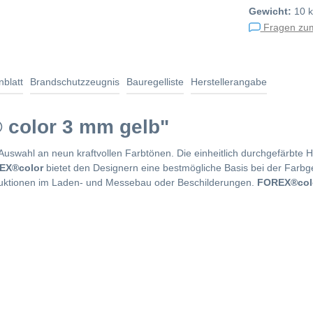
Gewicht:
10 
Fragen zum
nblatt
Brandschutzzeugnis
Bauregelliste
Herstellerangabe
 color 3 mm gelb"
uswahl an neun kraftvollen Farbtönen. Die einheitlich durchgefärbte Ha
EX®color
bietet den Designern eine bestmögliche Basis bei der Farbg
truktionen im Laden- und Messebau oder Beschilderungen.
FOREX®col