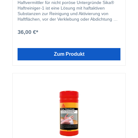
Haftvermittler für nicht poröse Untergründe Sika®
Haftreiniger-1 ist eine Lösung mit haftaktiven
Substanzen zur Reinigung und Aktivierung von
Haftflächen, vor der Verklebung oder Abdichtung mit
SikaBond®, Sikaflex® und SikaHyflex® Kleb- und
Dichtstoffen.Frei von aggressiven
36,00 €*
LösungsmittelnKurze AblüftezeitTransparent
Anwendung Zum Reinigen und Aktivieren von nicht-
porösen Untergründen, wie
z.B.:MetalleKunststoffeglasierte Fliesenlackierte
Zum Produkt
UntergründeVorteile Frei von aggressiven
LösungsmittelnKurze AblüftezeitTransparentEinfache
Anwendung