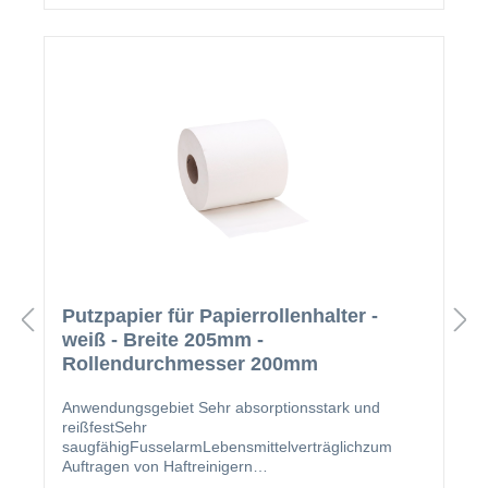
erforderlich.AnwendungsgebietUntergrundreinigung
vor dem Auftragen des Primers und des
KlebstoffesEntfernung von Etiketten und Klebern auf
der WindschutzscheibeAls Primerpinsel für den
Auftrag des Primers geeignetEntfernung von
Rückständen auf verschiedenen Oberflächen (z.B.
Entfernung von Marker- oder Filzstiftrückständen)
Putzpapier für Papierrollenhalter -
weiß - Breite 205mm -
Rollendurchmesser 200mm
Anwendungsgebiet Sehr absorptionsstark und
reißfestSehr
saugfähigFusselarmLebensmittelverträglichzum
Auftragen von Haftreinigern
geeignetAnwendungsgebietDas Putzpapier ist für