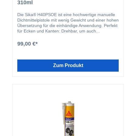
310ml
Die Sika® H40PSOE ist eine hochwertige manuelle
Dichtmittelpistole mit wenig Gewicht und einer hohen
Übersetzung für die einhändige Anwendung. Perfekt
für Ecken und Kanten: Drehbar, um auch
schwierigste Stellen zu erreichen. Somit lassen sich
Kleb- und Dichtstoffe mühelos verarbeiten. Zwei
99,00 €*
weitere Besonderheiten sind der ergonomisch
verstärkte Softgriff sowie ein Karabinerhaken zur
Sicherung und Entlastung.
Zum Produkt