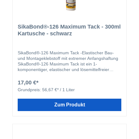
SikaBond®-126 Maximum Tack - 300ml
Kartusche - schwarz
SikaBond®-126 Maximum Tack -Elastischer Bau-
und Montageklebstoff mit extremer Anfangshaftung
SikaBond®-126 Maximum Tack ist ein 1-
komponentiger, elastischer und lösemittelfreier
Klebstoff basierend auf STP Technologie
(silanterminiertes Polymer), mit extrem hoher
17,00 €*
Anfangshaftung und sehr guter Frühfestigkeit für die
Grundpreis:
56,67 €* / 1 Liter
horizontale und vertikale Verklebung auch schwerer
Bauteile ohne zusätzliche Fixierung. Anwendung
SikaBond®-126 Maximum Tack ist ein universell
Zum Produkt
einsetzbarer Klebstoff für den Innen- und
Aussenbereich, z. B. für Kabelkanäle und andere
Kunststoffelemente, Akustikplatten, Fenster- und
Türleisten, Zierleisten,
IsolationsmaterialienDirektverklebung mit hoher
Anfangshaftung bei vielen Anwendungen ohne