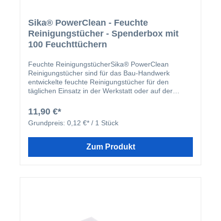
Sika® PowerClean - Feuchte
Reinigungstücher - Spenderbox mit
100 Feuchttüchern
Feuchte ReinigungstücherSika® PowerClean
Reinigungstücher sind für das Bau-Handwerk
entwickelte feuchte Reinigungstücher für den
täglichen Einsatz in der Werkstatt oder auf der
Baustelle. Sie reinigen universell, schnell und
gründlich ohne Wasser.Vorteile Hervorragende
11,90 €*
Reinigungseigenschaften Gebrauchsfertig aus der
Grundpreis:
0,12 €* / 1 Stück
praktischen Spenderbox Zeitsparend, kein
Händewaschen mehr nötig Besonders
hautschonend und pflegend Vorbeugend gegen
Zum Produkt
Rissbildung der Haut Anwendung Vielseitig
einsetzbar entfernen Sika® PowerClean
Reinigungstücher mühelos hartnäckige
Verschmutzungen wie Öle, Fette, Benzin, Tinte, aber
auch frische und noch nicht getrocknete Farben,
Lacke, Dichtstoffe, Klebstoffe, Bitumen, PU-
Schäume und vieles mehr. Verarbeitungshinweise
Den Deckel öffnen und die Folienabdeckung