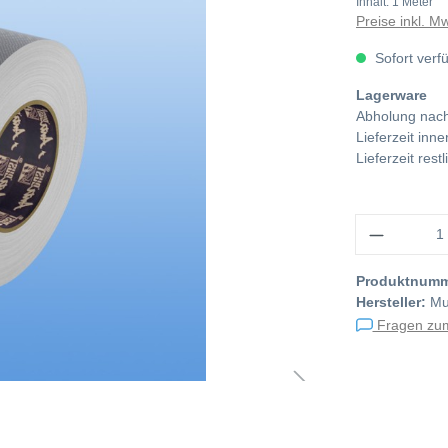
Inhalt:
1 Meter
Preise inkl. M
Sofort verf
Lagerware
Abholung nach
Lieferzeit in
Lieferzeit res
Anzahl
Produktnum
Hersteller:
Mul
Fragen zum